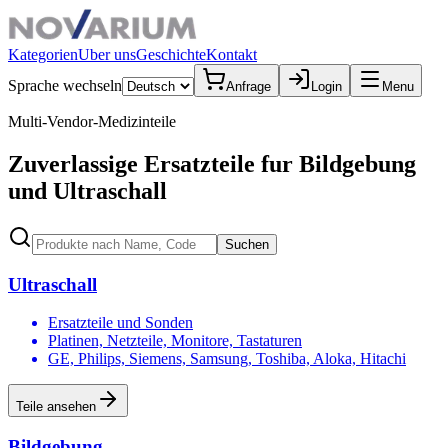
Kategorien
Uber uns
Geschichte
Kontakt
Sprache wechseln
Anfrage
Login
Menu
Multi-Vendor-Medizinteile
Zuverlassige Ersatzteile fur Bildgebung
und
Ultraschall
Suchen
Ultraschall
Ersatzteile und Sonden
Platinen, Netzteile, Monitore, Tastaturen
GE, Philips, Siemens, Samsung, Toshiba, Aloka, Hitachi
Teile ansehen
Bildgebung